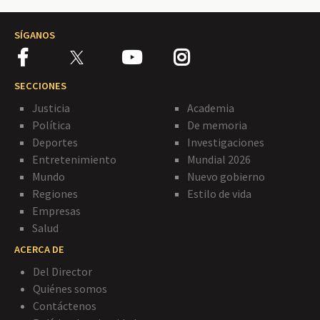
SÍGANOS
SECCIONES
Justicia
Academia
Política
De memoria
Deportes
Investigaciones
Entretenimiento
Mundial 2026
Mundo
Nuevo gobierno
Regiones
Estilo de vida
Empresas
Salud
ACERCA DE
Del Director
Quiénes somos
Contáctenos