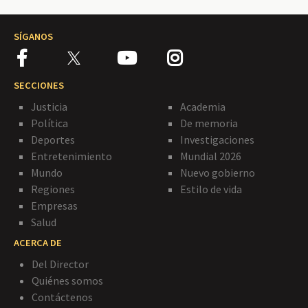
SÍGANOS
SECCIONES
Justicia
Academia
Política
De memoria
Deportes
Investigaciones
Entretenimiento
Mundial 2026
Mundo
Nuevo gobierno
Regiones
Estilo de vida
Empresas
Salud
ACERCA DE
Del Director
Quiénes somos
Contáctenos