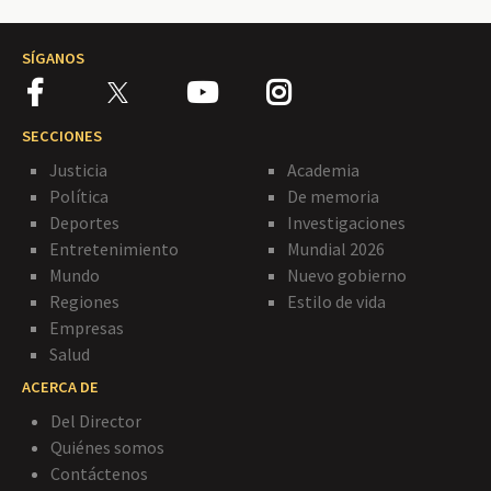
SÍGANOS
SECCIONES
Justicia
Academia
Política
De memoria
Deportes
Investigaciones
Entretenimiento
Mundial 2026
Mundo
Nuevo gobierno
Regiones
Estilo de vida
Empresas
Salud
ACERCA DE
Del Director
Quiénes somos
Contáctenos