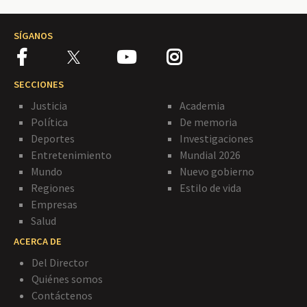
SÍGANOS
SECCIONES
Justicia
Academia
Política
De memoria
Deportes
Investigaciones
Entretenimiento
Mundial 2026
Mundo
Nuevo gobierno
Regiones
Estilo de vida
Empresas
Salud
ACERCA DE
Del Director
Quiénes somos
Contáctenos