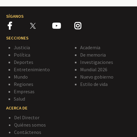
SÍGANOS
SECCIONES
Justicia
Academia
Política
De memoria
Deportes
Investigaciones
Entretenimiento
Mundial 2026
Mundo
Nuevo gobierno
Regiones
Estilo de vida
Empresas
Salud
ACERCA DE
Del Director
Quiénes somos
Contáctenos