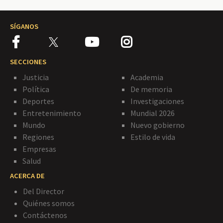
SÍGANOS
SECCIONES
Justicia
Academia
Política
De memoria
Deportes
Investigaciones
Entretenimiento
Mundial 2026
Mundo
Nuevo gobierno
Regiones
Estilo de vida
Empresas
Salud
ACERCA DE
Del Director
Quiénes somos
Contáctenos