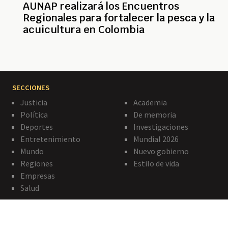
AUNAP realizará los Encuentros
Regionales para fortalecer la pesca y la
acuicultura en Colombia
SECCIONES
Justicia
Academia
Política
De memoria
Deportes
Investigaciones
Entretenimiento
Mundial 2026
Mundo
Nuevo gobierno
Regiones
Estilo de vida
Empresas
Salud