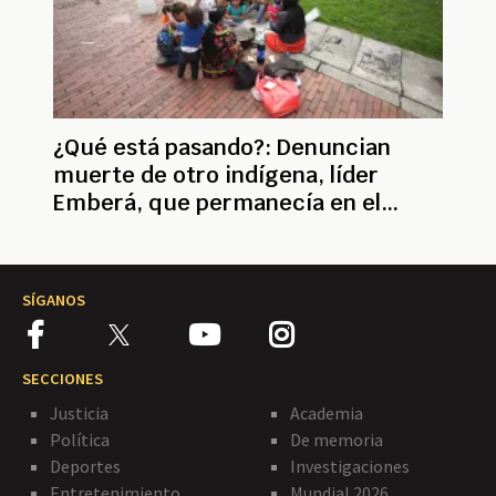
¿Qué está pasando?: Denuncian
muerte de otro indígena, líder
Emberá, que permanecía en el
Parque Nacional
SÍGANOS
SECCIONES
Justicia
Academia
Política
De memoria
Deportes
Investigaciones
Entretenimiento
Mundial 2026