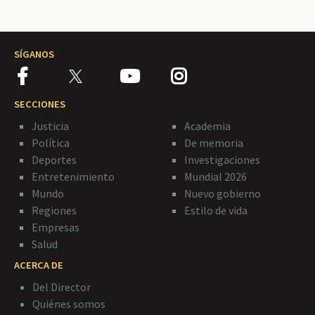
SÍGANOS
SECCIONES
Justicia
Academia
Política
De memoria
Deportes
Investigaciones
Entretenimiento
Mundial 2026
Mundo
Nuevo gobierno
Regiones
Estilo de vida
Empresas
Salud
ACERCA DE
Del Director
Quiénes somos