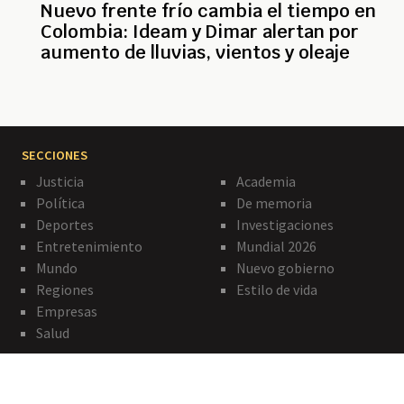
Nuevo frente frío cambia el tiempo en
Colombia: Ideam y Dimar alertan por
aumento de lluvias, vientos y oleaje
SECCIONES
Justicia
Academia
Política
De memoria
Deportes
Investigaciones
Entretenimiento
Mundial 2026
Mundo
Nuevo gobierno
Regiones
Estilo de vida
Empresas
Salud