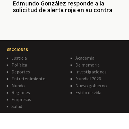
Edmundo González responde a la
solicitud de alerta roja en su contra
SECCIONES
Justicia
Academia
Política
De memoria
Deportes
Investigaciones
Entretenimiento
Mundial 2026
Mundo
Nuevo gobierno
Regiones
Estilo de vida
Empresas
Salud