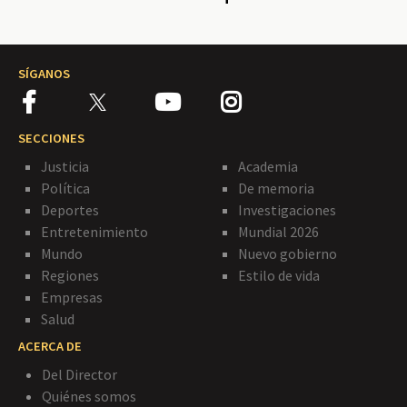
SÍGANOS
SECCIONES
Justicia
Academia
Política
De memoria
Deportes
Investigaciones
Entretenimiento
Mundial 2026
Mundo
Nuevo gobierno
Regiones
Estilo de vida
Empresas
Salud
ACERCA DE
Del Director
Quiénes somos