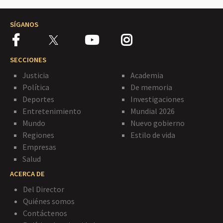
SÍGANOS
SECCIONES
Justicia
Academia
Política
De memoria
Deportes
Investigaciones
Entretenimiento
Mundial 2026
Mundo
Nuevo gobierno
Regiones
Estilo de vida
Empresas
Salud
ACERCA DE
Del Director
Quiénes somos
Contáctenos