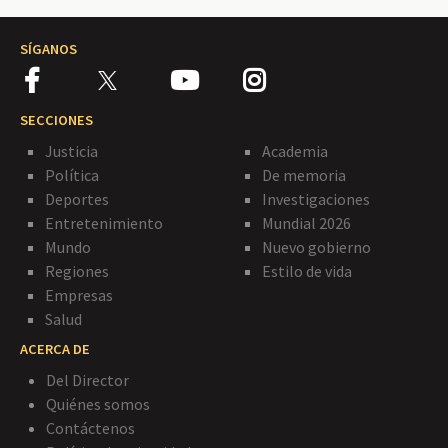
SÍGANOS
SECCIONES
Justicia
Academia
Política
De memoria
Deportes
Investigaciones
Entretenimiento
Mundial 2026
Mundo
Nuevo gobierno
Regiones
Estilo de vida
Empresas
Salud
ACERCA DE
Del Director
Quiénes somos
Contáctenos