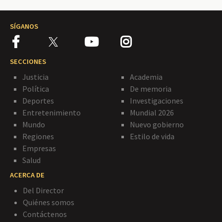
SÍGANOS
SECCIONES
Justicia
Academia
Política
De memoria
Deportes
Investigaciones
Entretenimiento
Mundial 2026
Mundo
Nuevo gobierno
Regiones
Estilo de vida
Empresas
Salud
ACERCA DE
Del Director
Quiénes somos
Contáctenos