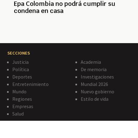
Epa Colombia no podrá cumplir su
condena en casa
SECCIONES
Justicia
Academia
Política
De memoria
Deportes
Investigaciones
Entretenimiento
Mundial 2026
Mundo
Nuevo gobierno
Regiones
Estilo de vida
Empresas
Salud