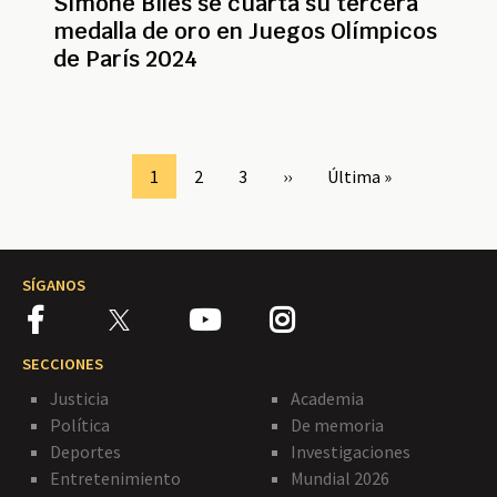
Simone Biles se cuarta su tercera
medalla de oro en Juegos Olímpicos
de París 2024
Paginación
Page
1
Page
2
Page
3
Siguiente
››
Última
Última »
página
página
SÍGANOS
SECCIONES
Justicia
Academia
Política
De memoria
Deportes
Investigaciones
Entretenimiento
Mundial 2026