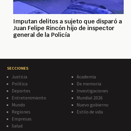
Imputan delitos a sujeto que disparó a
Juan Felipe Rincón hijo de inspector
general de la Policía
SECCIONES
Justicia
Academia
Política
De memoria
Deportes
Investigaciones
Entretenimiento
Mundial 2026
Mundo
Nuevo gobierno
Regiones
Estilo de vida
Empresas
Salud