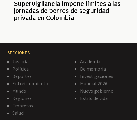
Supervigilancia impone límites a las
jornadas de perros de seguridad
privada en Colombia
SECCIONES
Justicia
Academia
Política
De memoria
Deportes
Investigaciones
Entretenimiento
Mundial 2026
Mundo
Nuevo gobierno
Regiones
Estilo de vida
Empresas
Salud