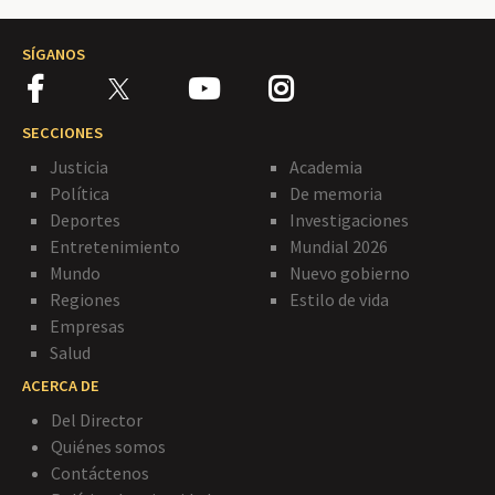
SÍGANOS
SECCIONES
Justicia
Academia
Política
De memoria
Deportes
Investigaciones
Entretenimiento
Mundial 2026
Mundo
Nuevo gobierno
Regiones
Estilo de vida
Empresas
Salud
ACERCA DE
Del Director
Quiénes somos
Contáctenos