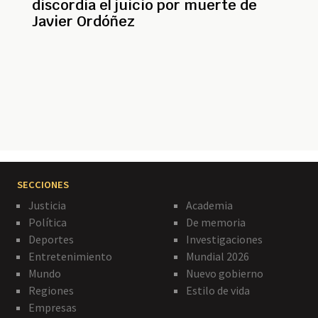
discordia el juicio por muerte de
Javier Ordóñez
Paginación
SECCIONES
Justicia
Academia
Política
De memoria
Deportes
Investigaciones
Entretenimiento
Mundial 2026
Mundo
Nuevo gobierno
Regiones
Estilo de vida
Empresas