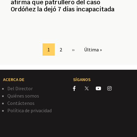
afirma que patrullero del caso
Ordóñez la dejó 7 días incapacitada
Page
1
Page
2
Siguiente
››
Última
Última »
página
página
ACERCA DE
SÍGANOS
Del Director
Quiénes somos
Contáctenos
Política de privacidad