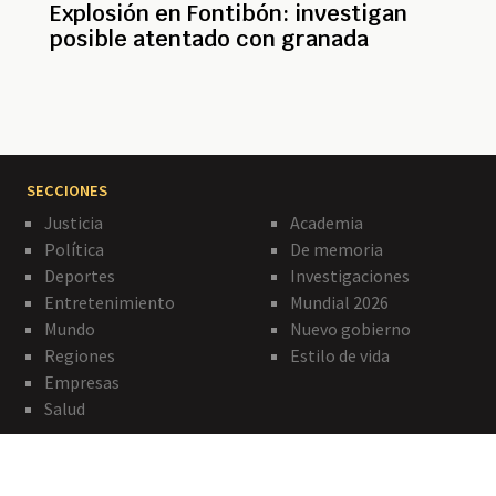
Explosión en Fontibón: investigan
posible atentado con granada
SECCIONES
Justicia
Academia
Política
De memoria
Deportes
Investigaciones
Entretenimiento
Mundial 2026
Mundo
Nuevo gobierno
Regiones
Estilo de vida
Empresas
Salud