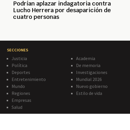
Podrían aplazar indagatoria contra
Lucho Herrera por desaparición de
cuatro personas
SECCIONES
Justicia
Academia
Política
De memoria
Deportes
Investigaciones
Entretenimiento
Mundial 2026
Mundo
Nuevo gobierno
Regiones
Estilo de vida
Empresas
Salud