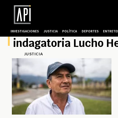
INVESTIGACIONES
JUSTICIA
POLÍTICA
DEPORTES
ENTRETE
indagatoria Lucho H
JUSTICIA