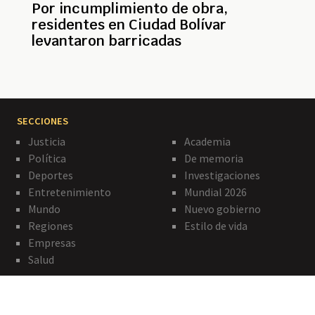
Por incumplimiento de obra,
residentes en Ciudad Bolívar
levantaron barricadas
SECCIONES
Justicia
Academia
Política
De memoria
Deportes
Investigaciones
Entretenimiento
Mundial 2026
Mundo
Nuevo gobierno
Regiones
Estilo de vida
Empresas
Salud