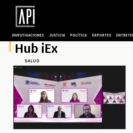
INVESTIGACIONES
JUSTICIA
POLÍTICA
DEPORTES
ENTRETE
Hub iEx
SALUD