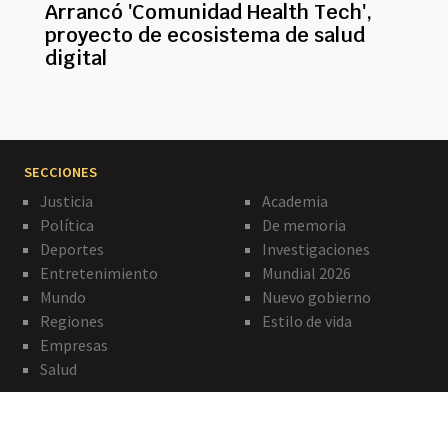
Arrancó 'Comunidad Health Tech',
proyecto de ecosistema de salud
digital
SECCIONES
Justicia
Academia
Política
De memoria
Deportes
Investigaciones
Entretenimiento
Mundial 2026
Mundo
Nuevo gobierno
Regiones
Estilo de vida
Empresas
Salud