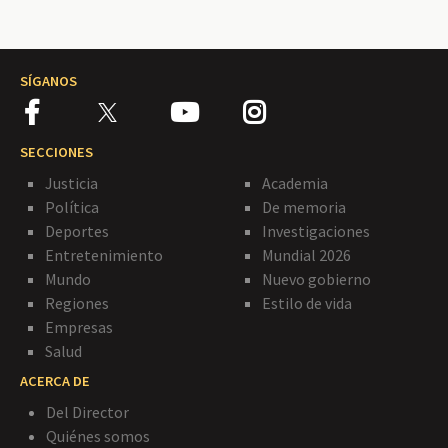
SÍGANOS
SECCIONES
Justicia
Academia
Política
De memoria
Deportes
Investigaciones
Entretenimiento
Mundial 2026
Mundo
Nuevo gobierno
Regiones
Estilo de vida
Empresas
Salud
ACERCA DE
Del Director
Quiénes somos