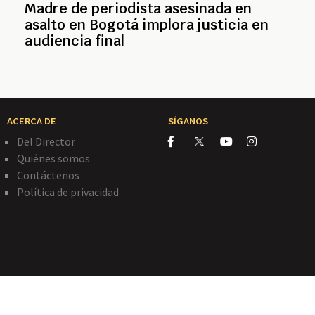
Madre de periodista asesinada en
asalto en Bogotá implora justicia en
audiencia final
ACERCA DE
SÍGANOS
Del Director
Quiénes somos
Contáctenos
Política de privacidad