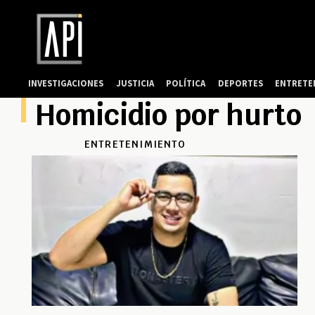
INVESTIGACIONES
JUSTICIA
POLÍTICA
DEPORTES
ENTRETE
Homicidio por hurto
ENTRETENIMIENTO