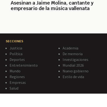
Asesinan a Jaime Molina, cantante y
empresario de la música vallenata
SECCIONES
Justicia
Academia
Política
De memoria
Deportes
Investigaciones
Entretenimiento
Mundial 2026
Mundo
Nuevo gobierno
Regiones
Estilo de vida
Empresas
Salud