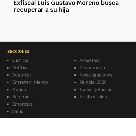
Exfiscal Luis Gustavo Moreno busca
recuperar a su hija
SECCIONES
Justicia
Academia
Política
De memoria
Deportes
Investigaciones
Entretenimiento
Mundial 2026
Mundo
Nuevo gobierno
Regiones
Estilo de vida
Empresas
Salud