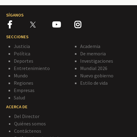
SÍGANOS
SECCIONES
Justicia
Academia
Política
De memoria
Deportes
Investigaciones
Entretenimiento
Mundial 2026
Mundo
Nuevo gobierno
Regiones
Estilo de vida
Empresas
Salud
ACERCA DE
Del Director
Quiénes somos
Contáctenos