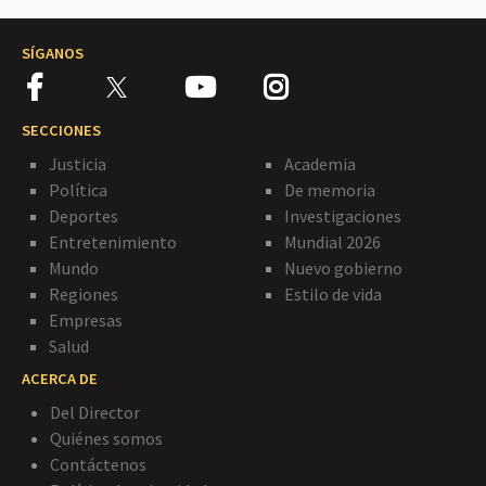
SÍGANOS
SECCIONES
Justicia
Academia
Política
De memoria
Deportes
Investigaciones
Entretenimiento
Mundial 2026
Mundo
Nuevo gobierno
Regiones
Estilo de vida
Empresas
Salud
ACERCA DE
Del Director
Quiénes somos
Contáctenos