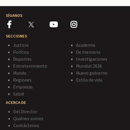
SÍGANOS
SECCIONES
Justicia
Academia
Política
De memoria
Deportes
Investigaciones
Entretenimiento
Mundial 2026
Mundo
Nuevo gobierno
Regiones
Estilo de vida
Empresas
Salud
ACERCA DE
Del Director
Quiénes somos
Contáctenos