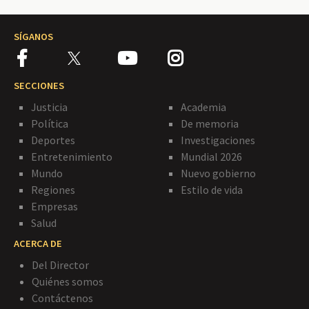
SÍGANOS
SECCIONES
Justicia
Academia
Política
De memoria
Deportes
Investigaciones
Entretenimiento
Mundial 2026
Mundo
Nuevo gobierno
Regiones
Estilo de vida
Empresas
Salud
ACERCA DE
Del Director
Quiénes somos
Contáctenos