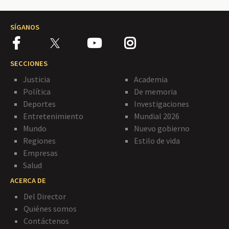
SÍGANOS
SECCIONES
Justicia
Academia
Política
De memoria
Deportes
Investigaciones
Entretenimiento
Mundial 2026
Mundo
Nuevo gobierno
Regiones
Estilo de vida
Empresas
Salud
ACERCA DE
Del Director
Quiénes somos
Contáctenos