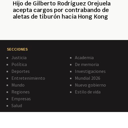
Hijo de Gilberto Rodríguez Orejuela
acepta cargos por contrabando de
aletas de tiburón hacia Hong Kong
SECCIONES
Justicia
Academia
Política
De memoria
Deportes
Investigaciones
Entretenimiento
Mundial 2026
Mundo
Nuevo gobierno
Regiones
Estilo de vida
Empresas
Salud