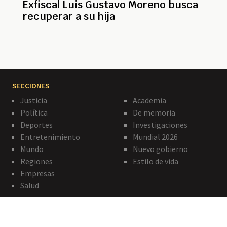
Exfiscal Luis Gustavo Moreno busca
recuperar a su hija
SECCIONES
Justicia
Academia
Política
De memoria
Deportes
Investigaciones
Entretenimiento
Mundial 2026
Mundo
Nuevo gobierno
Regiones
Estilo de vida
Empresas
Salud