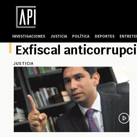
INVESTIGACIONES
JUSTICIA
POLÍTICA
DEPORTES
ENTRETE
Exfiscal anticorrupc
JUSTICIA