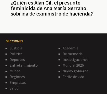
¿Quién es Alan Gil, el presunto
feminicida de Ana María Serrano,
sobrina de exministro de hacienda?
SECCIONES
Justicia
Academia
Política
De memoria
Deportes
Investigaciones
Entretenimiento
Mundial 2026
Mundo
Nuevo gobierno
Regiones
Estilo de vida
Empresas
Salud