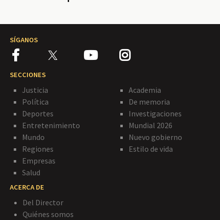
SÍGANOS
SECCIONES
Justicia
Academia
Política
De memoria
Deportes
Investigaciones
Entretenimiento
Mundial 2026
Mundo
Nuevo gobierno
Regiones
Estilo de vida
Empresas
Salud
ACERCA DE
Del Director
Quiénes somos