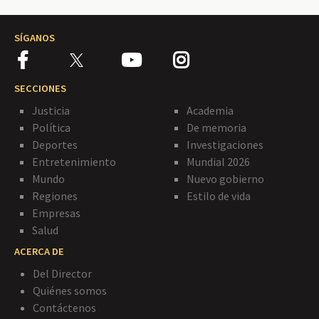
SÍGANOS
SECCIONES
Justicia
Academia
Política
De memoria
Deportes
Investigaciones
Entretenimiento
Mundial 2026
Mundo
Nuevo gobierno
Regiones
Estilo de vida
Empresas
Salud
ACERCA DE
Del Director
Quiénes somos
Contáctenos