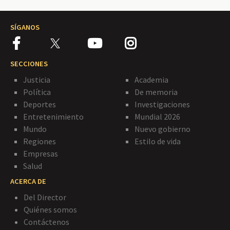
SÍGANOS
SECCIONES
Justicia
Academia
Política
De memoria
Deportes
Investigaciones
Entretenimiento
Mundial 2026
Mundo
Nuevo gobierno
Regiones
Estilo de vida
Empresas
Salud
ACERCA DE
Del Director
Quiénes somos
Contáctenos