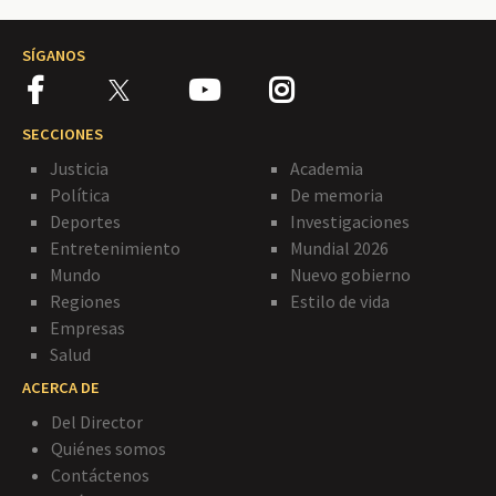
SÍGANOS
SECCIONES
Justicia
Academia
Política
De memoria
Deportes
Investigaciones
Entretenimiento
Mundial 2026
Mundo
Nuevo gobierno
Regiones
Estilo de vida
Empresas
Salud
ACERCA DE
Del Director
Quiénes somos
Contáctenos