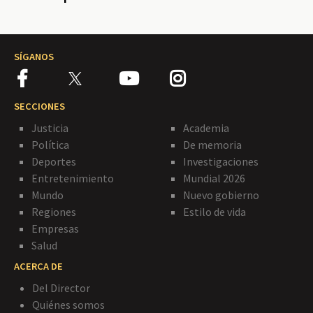
SÍGANOS
SECCIONES
Justicia
Academia
Política
De memoria
Deportes
Investigaciones
Entretenimiento
Mundial 2026
Mundo
Nuevo gobierno
Regiones
Estilo de vida
Empresas
Salud
ACERCA DE
Del Director
Quiénes somos