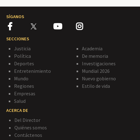
SÍGANOS
SECCIONES
Justicia
Academia
Política
De memoria
Deportes
Investigaciones
Entretenimiento
Mundial 2026
Mundo
Nuevo gobierno
Regiones
Estilo de vida
Empresas
Salud
ACERCA DE
Del Director
Quiénes somos
Contáctenos