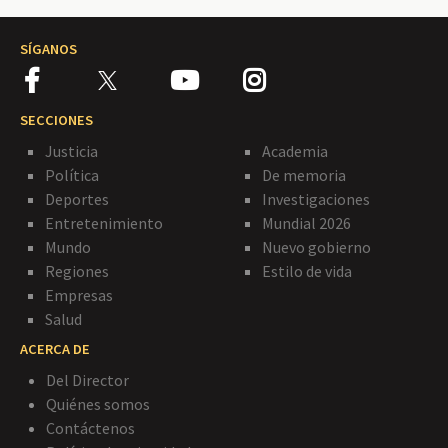
SÍGANOS
SECCIONES
Justicia
Academia
Política
De memoria
Deportes
Investigaciones
Entretenimiento
Mundial 2026
Mundo
Nuevo gobierno
Regiones
Estilo de vida
Empresas
Salud
ACERCA DE
Del Director
Quiénes somos
Contáctenos