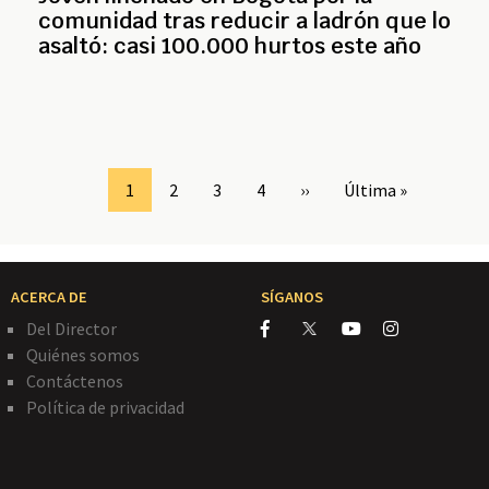
comunidad tras reducir a ladrón que lo
asaltó: casi 100.000 hurtos este año
Page
1
Page
2
Page
3
Page
4
Siguiente
››
Última
Última »
página
página
ACERCA DE
SÍGANOS
Del Director
Quiénes somos
Contáctenos
Política de privacidad