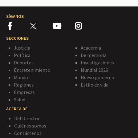
SÍGANOS
SECCIONES
Justicia
Academia
Política
De memoria
Deportes
Investigaciones
Entretenimiento
Mundial 2026
Mundo
Nuevo gobierno
Regiones
Estilo de vida
Empresas
Salud
ACERCA DE
Del Director
Quiénes somos
Contáctenos