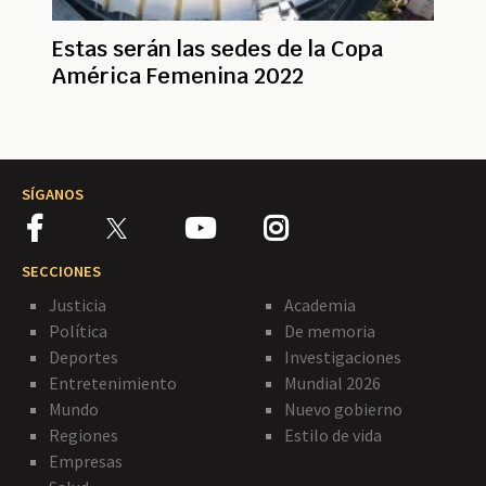
Estas serán las sedes de la Copa
América Femenina 2022
SÍGANOS
SECCIONES
Justicia
Academia
Política
De memoria
Deportes
Investigaciones
Entretenimiento
Mundial 2026
Mundo
Nuevo gobierno
Regiones
Estilo de vida
Empresas