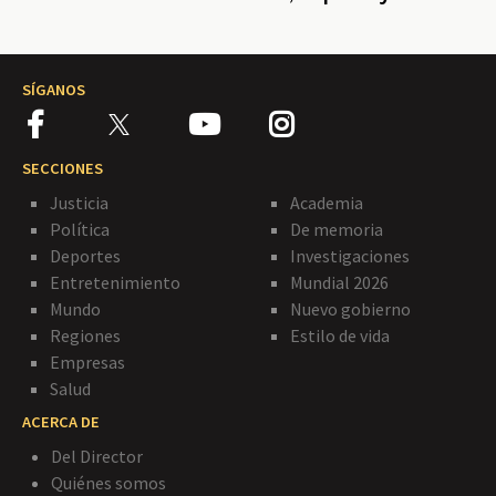
Chile
SÍGANOS
SECCIONES
Justicia
Academia
Política
De memoria
Deportes
Investigaciones
Entretenimiento
Mundial 2026
Mundo
Nuevo gobierno
Regiones
Estilo de vida
Empresas
Salud
ACERCA DE
Del Director
Quiénes somos