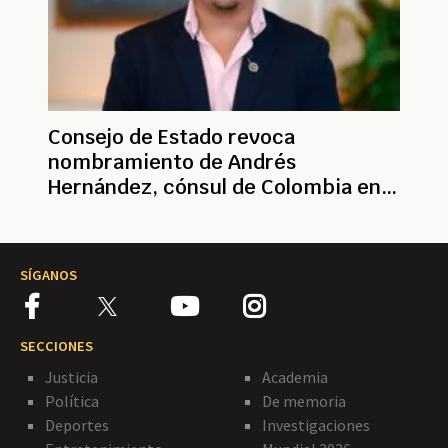
Consejo de Estado revoca
nombramiento de Andrés
Hernández, cónsul de Colombia en
México
SÍGANOS
SECCIONES
Justicia
Academia
Política
De memoria
Deportes
Investigaciones