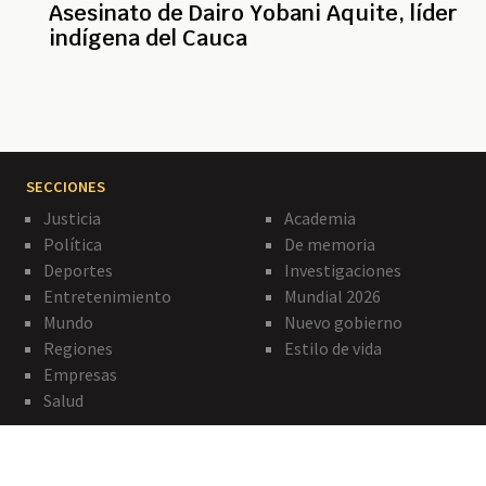
Asesinato de Dairo Yobani Aquite, líder
indígena del Cauca
SECCIONES
Justicia
Academia
Política
De memoria
Deportes
Investigaciones
Entretenimiento
Mundial 2026
Mundo
Nuevo gobierno
Regiones
Estilo de vida
Empresas
Salud