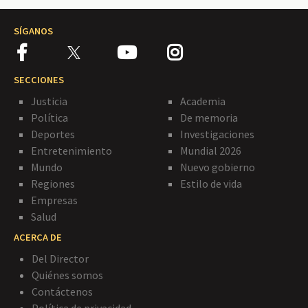
SÍGANOS
SECCIONES
Justicia
Academia
Política
De memoria
Deportes
Investigaciones
Entretenimiento
Mundial 2026
Mundo
Nuevo gobierno
Regiones
Estilo de vida
Empresas
Salud
ACERCA DE
Del Director
Quiénes somos
Contáctenos
Política de privacidad